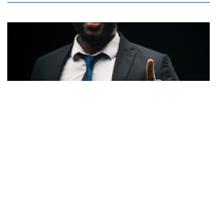
&compo; Copyright 2019 Castray Capital Pty Ltd AFSL: 500014 ABN: 70